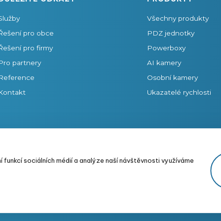
Služby
Všechny produkty
Řešení pro obce
PDZ jednotky
Řešení pro firmy
Powerboxy
Pro partnery
AI kamery
Reference
Osobní kamery
Kontakt
Ukazatelé rychlosti
 podmínky
Doprava a platby
Ochrana osobních údajů
Upravit nastave
 funkcí sociálních médií a analýze naší návštěvnosti využíváme