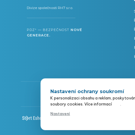
Divize společnosti RH7 s.r.o.
PDZ¹ — BEZPEČNOST
NOVÉ
GENERACE.
Z
Obchodní
á
K personalizaci obsahu a reklam, poskytování
soubory cookies. Více informací
zde
.
p
Nastavení
a
Vytvořil StartEshopu
t