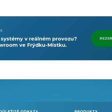
EK
e systémy v reálném provozu?
REZE
owroom ve Frýdku-Místku.
DŮLEŽITÉ ODKAZY
PRODUKTY