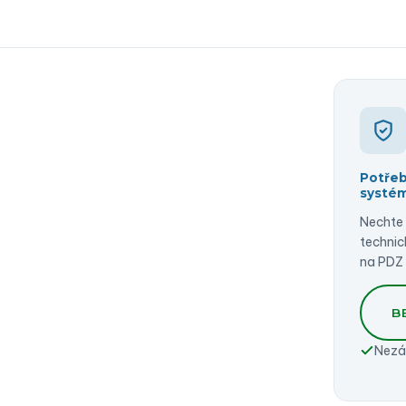
Potřeb
systé
Nechte 
technic
na PDZ
B
Nezá