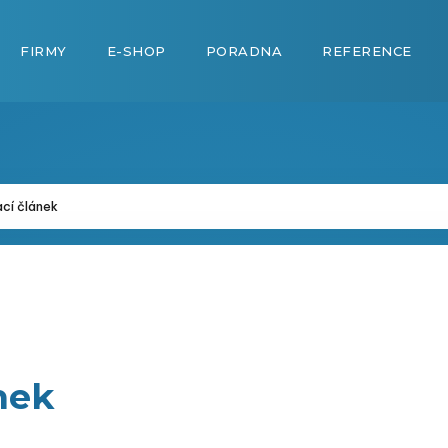
FIRMY
E-SHOP
PORADNA
REFERENCE
cí článek
og
Testovací článek
nek