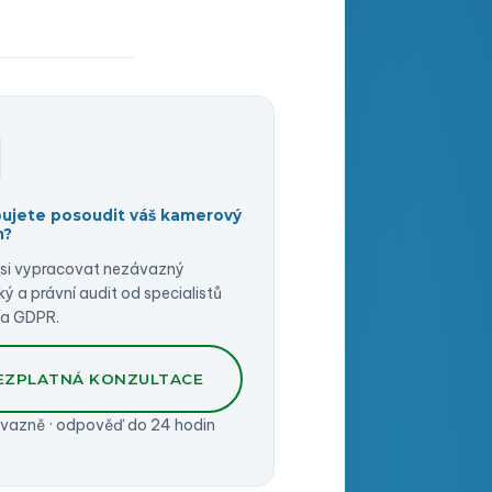
ujete posoudit váš kamerový
m?
si vypracovat nezávazný
ký a právní audit od specialistů
 a GDPR.
EZPLATNÁ KONZULTACE
vazně · odpověď do 24 hodin