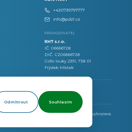
+420739797777
info@pdz1.cz
PROVOZOVATEL
RH7 s.r.o.
IČ: 06666728
DIČ: CZ06666728
Collo louky 2391, 738 01
Frýdek-Místek
ní cookies
Odmítnout
Souhlasím
Copyright 2026
PDZ1.CZ
. Všechna práva vyhrazena.