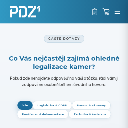
Přejít
K
na
o
Zpět
obsah
Nákupn
š
C
Časté dotazy
košík
í
o
k
p
ZPĚT
ČASTÉ DOTAZY
o
t
Co Vás nejčastěji zajímá ohledně
ř
legalizace kamer?
e
b
Pokud zde nenajdete odpověď na vaši otázku, rádi vám ji
zodpovíme osobně během úvodního hovoru.
u
j
e
Vše
Legislativa & GDPR
Provoz & záznamy
t
Pověřenec & dokumentace
Technika & instalace
e