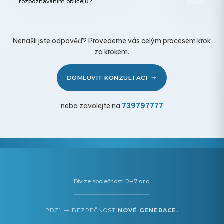
rozpoznáváním obličejů?
u
č
u
j
Nenašli jste odpověď? Provedeme vás celým procesem krok
za krokem.
e
m
e
DOMLUVIT KONZULTACI
nebo zavolejte na
739797777
Divize společnosti RH7 s.r.o.
PDZ¹ — BEZPEČNOST
NOVÉ GENERACE.