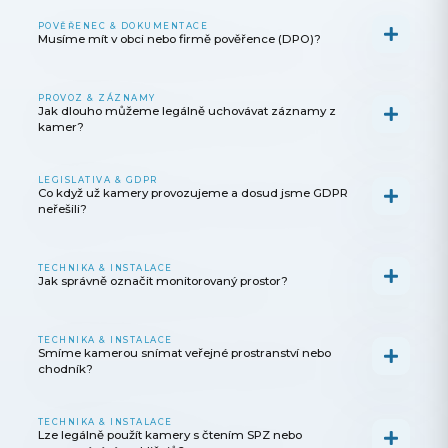
n
a
POVĚŘENEC & DOKUMENTACE
Musíme mít v obci nebo firmě pověřence (DPO)?
j
í
PROVOZ & ZÁZNAMY
t
Jak dlouho můžeme legálně uchovávat záznamy z
kamer?
?
LEGISLATIVA & GDPR
Co když už kamery provozujeme a dosud jsme GDPR
neřešili?
HLEDAT
TECHNIKA & INSTALACE
Jak správně označit monitorovaný prostor?
D
TECHNIKA & INSTALACE
o
Smíme kamerou snímat veřejné prostranství nebo
chodník?
p
o
TECHNIKA & INSTALACE
r
Lze legálně použít kamery s čtením SPZ nebo